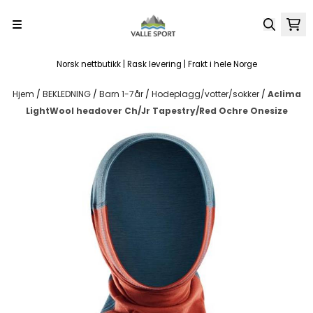
Hopp til innhold
Norsk nettbutikk | Rask levering | Frakt i hele Norge
Hjem
/
BEKLEDNING
/
Barn 1-7år
/
Hodeplagg/votter/sokker
/
Aclima
LightWool headover Ch/Jr Tapestry/Red Ochre Onesize