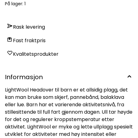
gang har testet. Plaggene er strikket i 17,5 mikron garn og
På lager
: 1
stoffet veier kun 140gr/m2.
Rask levering
Fast fraktpris
Kvalitetsprodukter
Informasjon
LightWool Headover til barn er et allsidig plagg, det
kan man bruke som skjerf, pannebånd, balaklava
eller lue. Barn har et varierende aktivitetsnivå, fra
stillesittende til full fart gjennom dagen. Ull tar høyde
for det og regulerer kroppstemperatur etter
aktivitet. LightWool er myke og lette ullplagg spesielt
utviklet for aktiviteter med høy intensitet eller