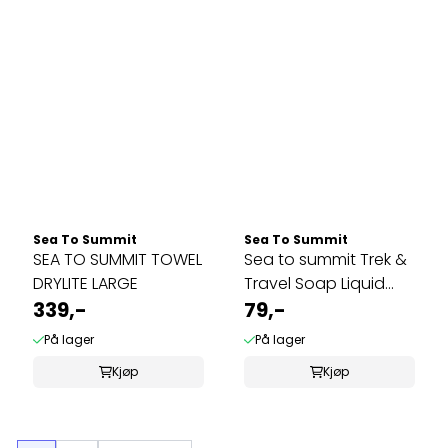
Sea To Summit
Sea To Summit
SEA TO SUMMIT TOWEL
Sea to summit Trek &
DRYLITE LARGE
Travel Soap Liquid
339,-
Body Wash
79,-
På lager
På lager
Kjøp
Kjøp