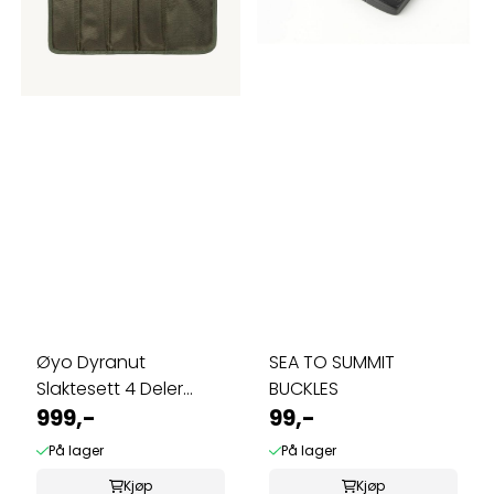
Øyo Dyranut
SEA TO SUMMIT
Slaktesett 4 Deler
BUCKLES
Grønn V3
999,-
99,-
På lager
På lager
Kjøp
Kjøp