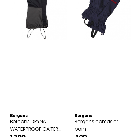
Bergans
Bergans
Bergans DRYNA
Bergans gamasjer
WATERPROOF GAITER
barn
Black
1.300,-
400,-