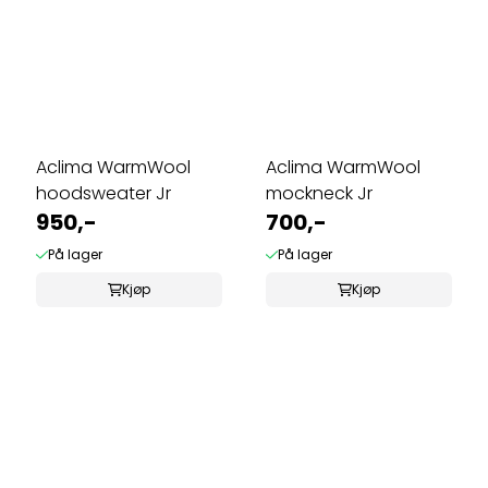
Aclima WarmWool
Aclima WarmWool
hoodsweater Jr
mockneck Jr
950,-
700,-
På lager
På lager
Kjøp
Kjøp