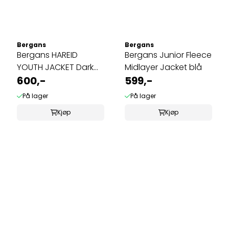
Bergans
Bergans
Bergans HAREID
Bergans Junior Fleece
YOUTH JACKET Dark
Midlayer Jacket blå
Olive Green
600,-
599,-
På lager
På lager
Kjøp
Kjøp