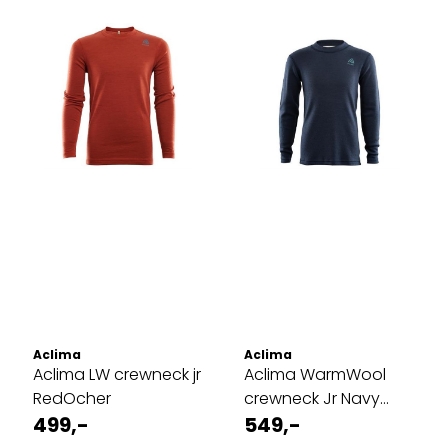
Aclima
Aclima
Aclima LW crewneck jr
Aclima WarmWool
RedOcher
crewneck Jr Navy
499,-
blazer/north ...
549,-