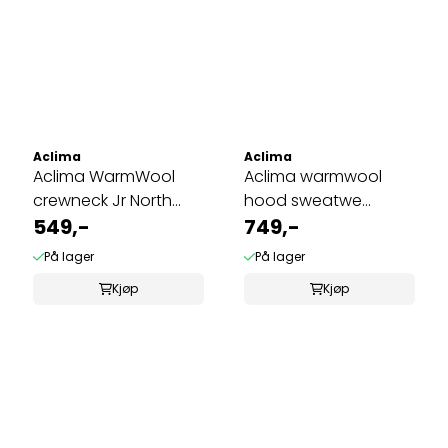
Aclima
Aclima
Aclima WarmWool
Aclima warmwool
crewneck Jr North
hood sweatwe
Atlantic / Reef ...
549,-
marengs/chilli ...
749,-
På lager
På lager
Kjøp
Kjøp