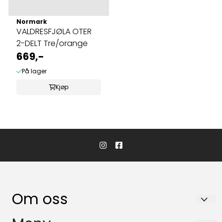
Normark
VALDRESFJØLA OTER
2-DELT Tre/orange
669,-
På lager
Kjøp
Om oss
VALLE SPORT AS