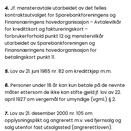
4.
Jf. mønsteravtale utarbeidet av det felles
kontraktsutvalget for Sparebankforeningens og
Finansnæringens hovedorganisasjon – Avtalevilkår
for kredittkort og faktureringskort –
forbrukerforhold punkt 12 og mønstervilkår
utarbeidet av Sparebankforeningen og
Finansnæringens hovedorganisasjon for
betalingskort punkt 11.
5.
Lov av 21. juni 1985 nr. 82 om kredittkjøp m.m.
6.
Personer under 18 år kan kun betale på de nevnte
måter ettersom de ikke kan stifte gjeld jf. lov av 22.
april 1927 om vergemål for umyndige (vgml.) § 2.
7.
Lov av 21. desember 2000 nr. 105 om
opplysningsplikt og angrerett m.v. ved fjernsalg og
salg utenfor fast utsalgssted (angrerettloven).