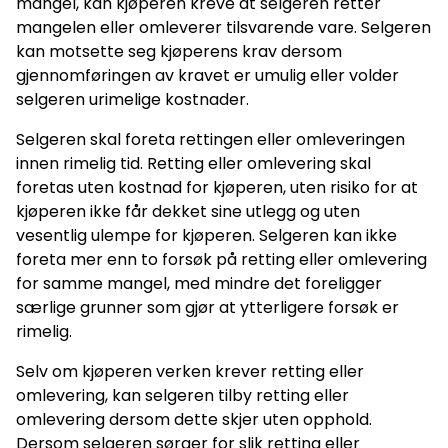
mangel, kan kjøperen kreve at selgeren retter
mangelen eller omleverer tilsvarende vare. Selgeren
kan motsette seg kjøperens krav dersom
gjennomføringen av kravet er umulig eller volder
selgeren urimelige kostnader.
Selgeren skal foreta rettingen eller omleveringen
innen rimelig tid. Retting eller omlevering skal
foretas uten kostnad for kjøperen, uten risiko for at
kjøperen ikke får dekket sine utlegg og uten
vesentlig ulempe for kjøperen. Selgeren kan ikke
foreta mer enn to forsøk på retting eller omlevering
for samme mangel, med mindre det foreligger
særlige grunner som gjør at ytterligere forsøk er
rimelig.
Selv om kjøperen verken krever retting eller
omlevering, kan selgeren tilby retting eller
omlevering dersom dette skjer uten opphold.
Dersom selgeren sørger for slik retting eller