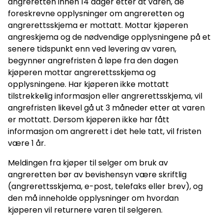
angreretten innen 14 dager etter at varen, de
foreskrevne opplysninger om angreretten og
angrerettsskjema er mottatt. Mottar kjøperen
angreskjema og de nødvendige opplysningene på et
senere tidspunkt enn ved levering av varen,
begynner angrefristen å løpe fra den dagen
kjøperen mottar angrerettsskjema og
opplysningene. Har kjøperen ikke mottatt
tilstrekkelig informasjon eller angrerettsskjema, vil
angrefristen likevel gå ut 3 måneder etter at varen
er mottatt. Dersom kjøperen ikke har fått
informasjon om angrerett i det hele tatt, vil fristen
være 1 år.
Meldingen fra kjøper til selger om bruk av
angreretten bør av bevishensyn være skriftlig
(angrerettsskjema, e-post, telefaks eller brev), og
den må inneholde opplysninger om hvordan
kjøperen vil returnere varen til selgeren.