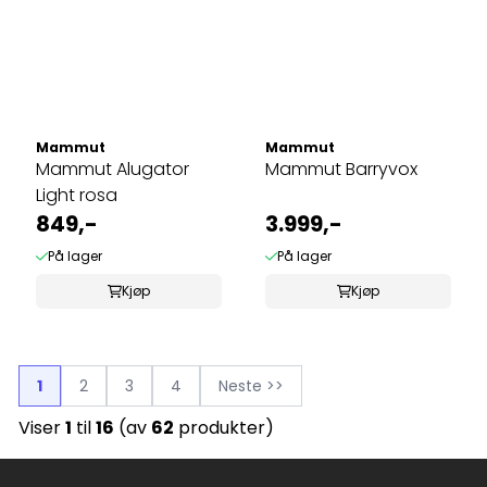
Mammut
Mammut
Mammut Alugator
Mammut Barryvox
Light rosa
849,-
3.999,-
På lager
På lager
Kjøp
Kjøp
1
2
3
4
Neste >>
Viser
1
til
16
(av
62
produkter)