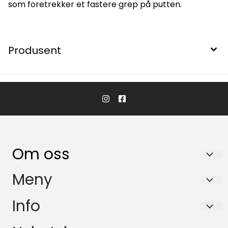
som foretrekker et fastere grep på putten.
Produsent
Om oss
VALLE SPORT AS
Meny
Nordibøvegen 138
Personvern
Info
4747 VALLE
Om oss
Personvern