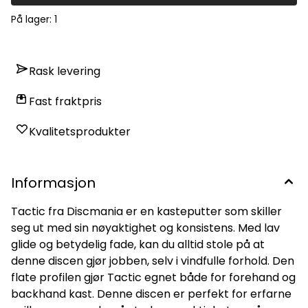
pålitelige kast *Hard-utgaven av EXO er glattere og stivere,
noe som kan være gunstig i varmere vær eller for de som
På lager
: 1
foretrekker et fastere grep på putten.
Rask levering
Fast fraktpris
Kvalitetsprodukter
Informasjon
Tactic fra Discmania er en kasteputter som skiller
seg ut med sin nøyaktighet og konsistens. Med lav
glide og betydelig fade, kan du alltid stole på at
denne discen gjør jobben, selv i vindfulle forhold. Den
flate profilen gjør Tactic egnet både for forehand og
backhand kast. Denne discen er perfekt for erfarne