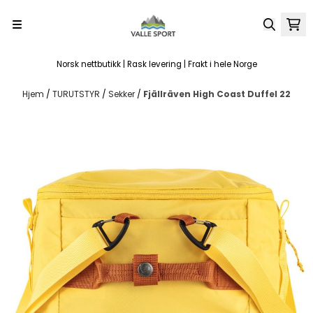
Hopp til innhold
Norsk nettbutikk | Rask levering | Frakt i hele Norge
Hjem
/
TURUTSTYR
/
Sekker
/
Fjällräven High Coast Duffel 22