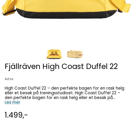
Fjällräven High Coast Duffel 22
Art.nr:
High Coast Duffel 22 – den perfekte bagen for en rask helg
eller et besøk på treningsstudioet. High Coast Duffel 22 –
den perfekte bagen for en rask helg eller et besøk på
treningsstudioet. Teknisk Tekst Materiale: 100% polyamid
Les mer
210D, 100% polyamid 210D Ripstop. Høyde: 50 cm, bredde: 28
cm, dybde: 20 cm, volum: 22L, vekt: 380g. Vedlikehold Vask:
1.499,-
skal ikke vaskes. Rens: ikke send produktet til rens. Kloring:
ikke bruk blekemidler. Tørk: ikke bruk tørketrommel. Stryking:
må ikke strykes. Ekstra vedlikeholdsinstruksjon: bruk myk
børste og lunkent vann.